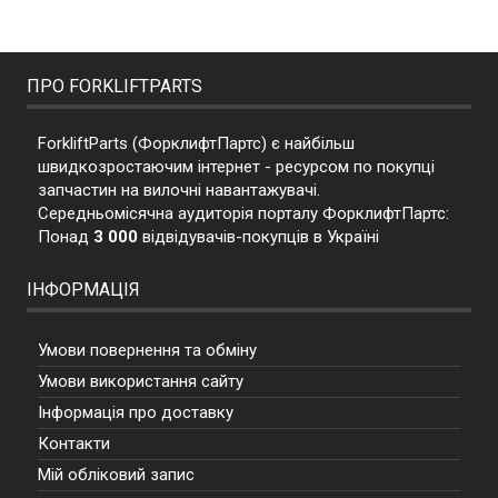
ПРО FORKLIFTPARTS
ForkliftParts (ФорклифтПартс) є найбільш
швидкозростаючим інтернет - ресурсом по покупці
запчастин на вилочні навантажувачі.
Середньомісячна аудиторія порталу ФорклифтПартс:
Понад
3 000
відвідувачів-покупців в Україні
ІНФОРМАЦІЯ
Умови повернення та обміну
Умови використання сайту
Інформація про доставку
Контакти
Мій обліковий запис