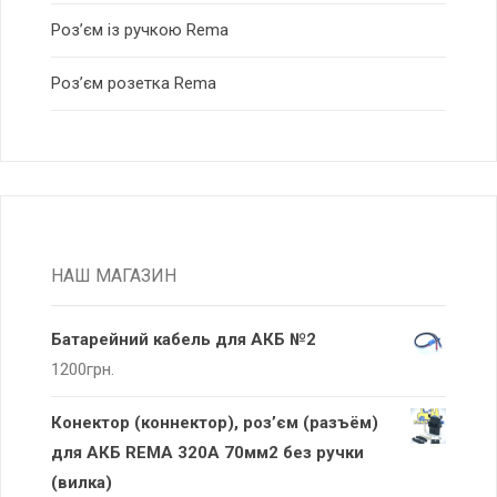
Роз’єм із ручкою Rema
Роз’єм розетка Rema
НАШ МАГАЗИН
Батарейний кабель для АКБ №2
1200
грн.
Конектор (коннектор), роз’єм (разъём)
для АКБ REMA 320А 70мм2 без ручки
(вилка)