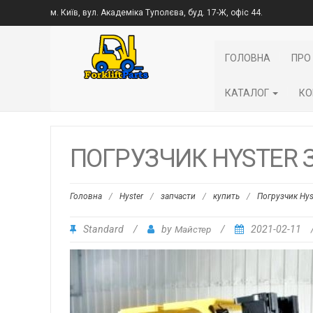
м. Київ, вул. Академіка Туполєва, буд. 17-Ж, офіс 44.
ГОЛОВНА
ПРО
КАТАЛОГ
КО
ПОГРУЗЧИК HYSTER 
Головна
/
Hyster
/
запчасти
/
купить
/
Погрузчик Hys
Standard
/
by
Майстер
/
2021-02-11