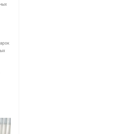
сных
марок
ных
м