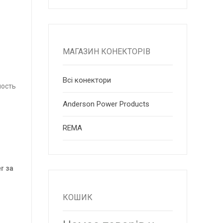
МАГАЗИН КОНЕКТОРІВ
Всі конектори
ность
Anderson Power Products
RЕМА
r за
КОШИК