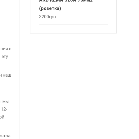
АКБ REMA 320А 70мм2
(розетка)
3200
грн.
ния с
 эту
н наш
: мы
 12-
ой
ества