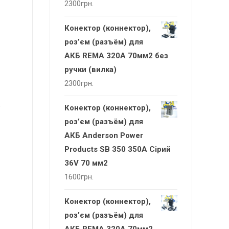
2300
грн.
Конектор (коннектор),
роз’єм (разъём) для
АКБ REMA 320А 70мм2 без
ручки (вилка)
2300
грн.
,
Конектор (коннектор),
роз’єм (разъём) для
АКБ Anderson Power
Products SB 350 350А Сірий
36V 70 мм2
1600
грн.
Конектор (коннектор),
роз’єм (разъём) для