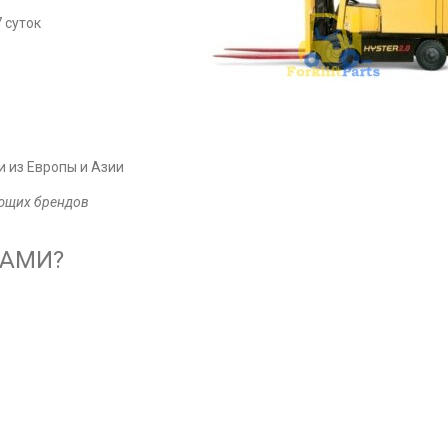
 суток
 из Европы и Азии
ующих брендов
НАМИ?