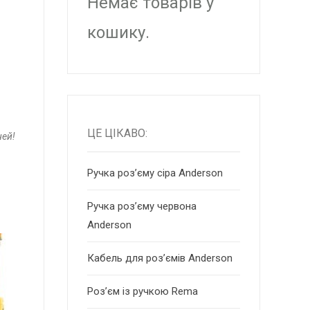
Немає товарів у
кошику.
ЦЕ ЦІКАВО:
ней!
Ручка роз’єму сіра Anderson
Ручка роз’єму червона
Anderson
Кабель для роз’ємів Anderson
Роз’єм із ручкою Rema