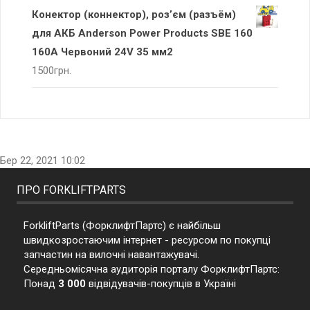
Конектор (коннектор), роз’єм (разъём)
для АКБ Anderson Power Products SBE 160
160А Червоний 24V 35 мм2
1500
грн.
Бер 22, 2021 10:02
ПРО FORKLIFTPARTS
ForkliftParts (ФорклифтПартс) є найбільш
швидкозростаючим інтернет - ресурсом по покупці
запчастин на вилочні навантажувачі.
Середньомісячна аудиторія порталу ФорклифтПартс:
Понад
3 000
відвідувачів-покупців в Україні