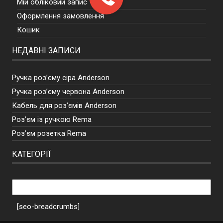
Мій обліковий запис
Оформлення замовлення
Кошик
НЕДАВНІ ЗАПИСИ
Ручка роз’єму сіра Anderson
Ручка роз’єму червона Anderson
Кабель для роз’ємів Anderson
Роз’єм із ручкою Rema
Роз’єм розетка Rema
КАТЕГОРІЇ
Категорії
[seo-breadcrumbs]