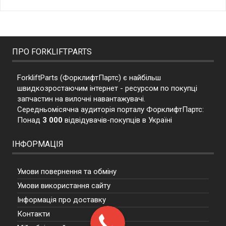
ПРО FORKLIFTPARTS
ForkliftParts (ФорклифтПартс) є найбільш
швидкозростаючим інтернет - ресурсом по покупці
запчастин на вилочні навантажувачі.
Середньомісячна аудиторія порталу ФорклифтПартс:
Понад
3 000
відвідувачів-покупців в Україні
ІНФОРМАЦІЯ
Умови повернення та обміну
Умови використання сайту
Інформація про доставку
Контакти