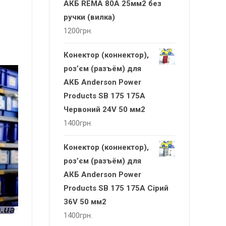
АКБ REMA 80А 25мм2 без
ручки (вилка)
1200
грн.
Конектор (коннектор),
роз’єм (разъём) для
АКБ Anderson Power
Products SB 175 175А
Червоний 24V 50 мм2
1400
грн.
Конектор (коннектор),
роз’єм (разъём) для
АКБ Anderson Power
Products SB 175 175А Сірий
36V 50 мм2
1400
грн.