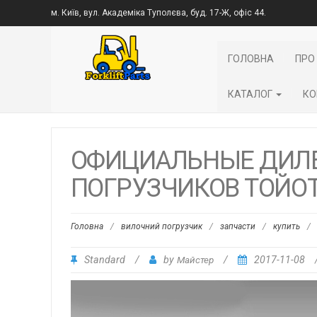
м. Київ, вул. Академіка Туполєва, буд. 17-Ж, офіс 44.
ГОЛОВНА
ПРО
КАТАЛОГ
КО
ОФИЦИАЛЬНЫЕ ДИЛ
ПОГРУЗЧИКОВ ТОЙО
Головна
/
вилочний погрузчик
/
запчасти
/
купить
/
Standard
/
by
Майстер
/
2017-11-08