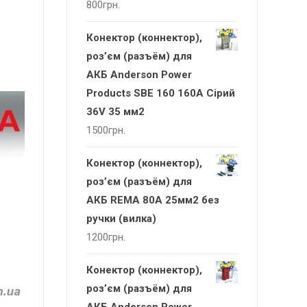
800
грн.
Конектор (коннектор),
роз’єм (разъём) для
АКБ Anderson Power
Products SBE 160 160А Сірий
36V 35 мм2
1500
грн.
Конектор (коннектор),
роз’єм (разъём) для
АКБ REMA 80А 25мм2 без
ручки (вилка)
1200
грн.
Конектор (коннектор),
роз’єм (разъём) для