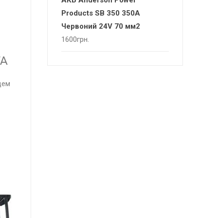
АКБ Anderson Power
Products SB 350 350А
Червоний 24V 70 мм2
1600
грн.
TA
дем