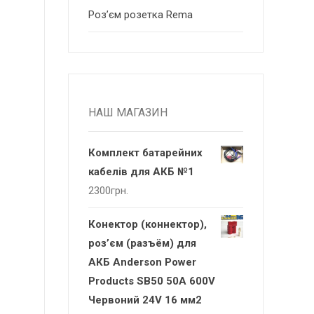
Роз’єм розетка Rema
НАШ МАГАЗИН
Комплект батарейних
кабелів для АКБ №1
2300
грн.
Конектор (коннектор),
роз’єм (разъём) для
АКБ Anderson Power
Products SB50 50A 600V
Червоний 24V 16 мм2