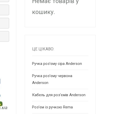
Немає товарів у
кошику.
ЦЕ ЦІКАВО:
Ручка роз’єму сіра Anderson
Ручка роз’єму червона
Anderson
Кабель для роз’ємів Anderson
Роз’єм із ручкою Rema