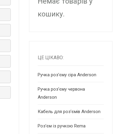
Немає товарів у
кошику.
ЦЕ ЦІКАВО:
Ручка роз’єму сіра Anderson
Ручка роз’єму червона
Anderson
Кабель для роз’ємів Anderson
Роз’єм із ручкою Rema