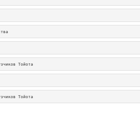
ства
узчиков Тойота
узчиков Тойота