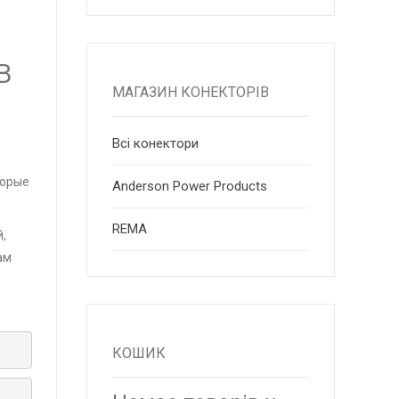
В
МАГАЗИН КОНЕКТОРІВ
Всі конектори
торые
Anderson Power Products
RЕМА
,
ам
КОШИК