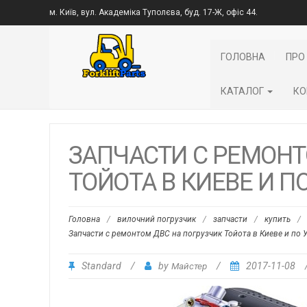
м. Київ, вул. Академіка Туполєва, буд. 17-Ж, офіс 44.
ГОЛОВНА
ПРО
КАТАЛОГ
КО
ЗАПЧАСТИ С РЕМОНТ
ТОЙОТА В КИЕВЕ И П
Головна
/
вилочний погрузчик
/
запчасти
/
купить
/
Запчасти с ремонтом ДВС на погрузчик Тойота в Киеве и по 
Standard
/
by
Майстер
/
2017-11-08