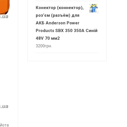
Конектор (коннектор),
роз’єм (разъём) для
АКБ Anderson Power
Products SBX 350 350А Синій
48V 70 мм2
3200
грн.
йота