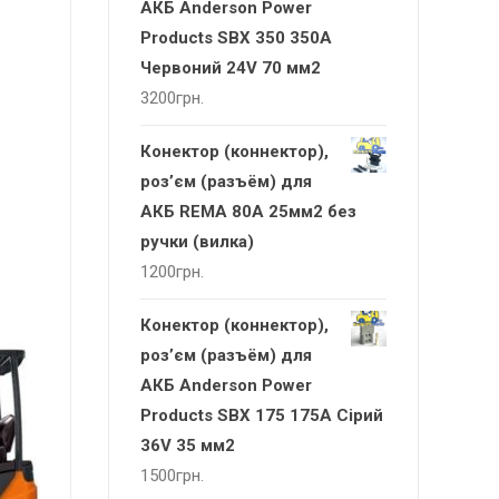
АКБ Anderson Power
Products SBX 350 350А
Червоний 24V 70 мм2
3200
грн.
Конектор (коннектор),
роз’єм (разъём) для
АКБ REMA 80А 25мм2 без
ручки (вилка)
1200
грн.
Конектор (коннектор),
роз’єм (разъём) для
АКБ Anderson Power
Products SBX 175 175А Сірий
36V 35 мм2
1500
грн.