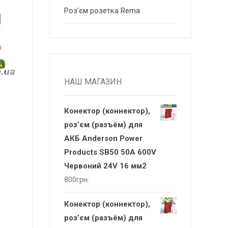
Роз’єм розетка Rema
НАШ МАГАЗИН
Конектор (коннектор),
роз’єм (разъём) для
АКБ Anderson Power
Products SB50 50A 600V
Червоний 24V 16 мм2
800
грн.
Конектор (коннектор),
роз’єм (разъём) для