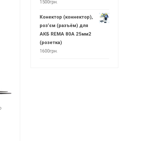
1500
грн.
Конектор (коннектор),
роз’єм (разъём) для
АКБ REMA 80А 25мм2
(розетка)
1600
грн.
о