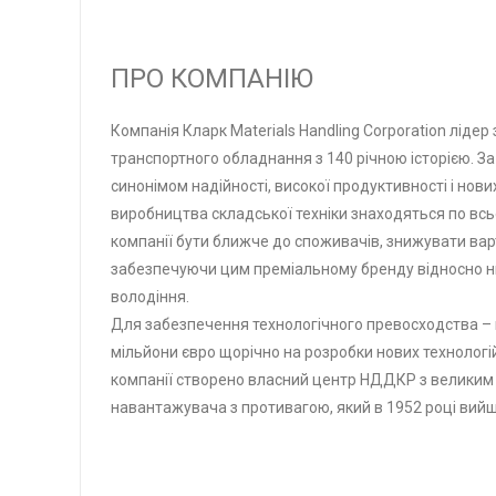
ПРО КОМПАНІЮ
Компанія Кларк Materials Handling Corporation ліде
транспортного обладнання з 140 річною історією. За
синонімом надійності, високої продуктивності і нови
виробництва складської техніки знаходяться по всь
компанії бути ближче до споживачів, знижувати ва
забезпечуючи цим преміальному бренду відносно низ
володіння.
Для забезпечення технологічного превосходства – 
мільйони євро щорічно на розробки нових технологій 
компанії створено власний центр НДДКР з великим 
навантажувача з противагою, який в 1952 році вийш