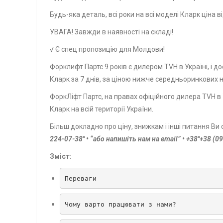
Будь-яка деталь, всі роки на всі моделі Кларк ціна 
УВАГА! Завжди в наявності на складі!
√ Є спец пропозицію для Молдови!
Форклифт Партс 9 років є дилером TVH в Україні, і
Кларк за 7 днів, за ціною нижче середньоринкових н
ФоркЛіфт Партс, на правах офіційного дилера TVH в У
Кларк на всій території України.
Більш докладно про ціну, знижкам і інші питання В
224-07-38″ • “або напишіть нам на email” • +38″+38 (0
Зміст:
Переваги
Чому варто працювати з нами?