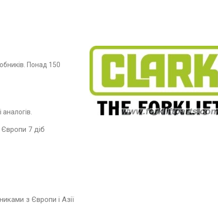
обників. Понад 150
 аналогів.
 Європи 7 діб
иками з Європи і Азії