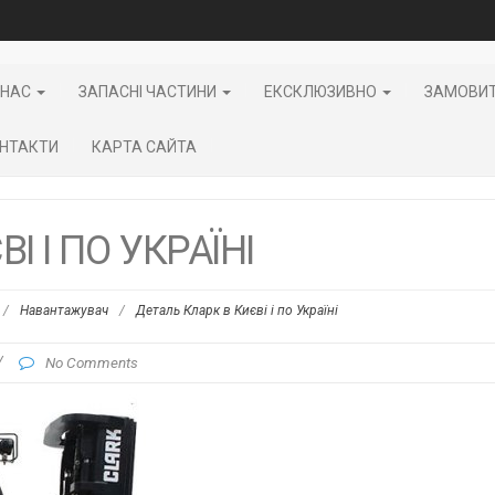
 НАС
ЗАПАСНІ ЧАСТИНИ
ЕКСКЛЮЗИВНО
ЗАМОВИ
НТАКТИ
КАРТА САЙТА
І І ПО УКРАЇНІ
/
Навантажувач
/
Деталь Кларк в Києві і по Україні
/
No Comments