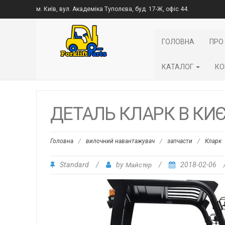
м. Київ, вул. Академіка Туполєва, буд. 17-Ж, офіс 44.
ГОЛОВНА
ПРО
КАТАЛОГ
КО
ДЕТАЛЬ КЛАРК В КИЄВ
Головна
/
вилочний навантажувач
/
запчасти
/
Кларк
Standard
/
by
Майстер
/
2018-02-06