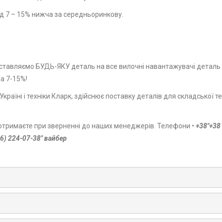
від 7 – 15% нижча за середньоринкову.
 доставляємо БУДЬ-ЯКУ деталь на все вилочні навантажувачі деталь
а 7-15%!
країні і техніки Кларк, здійснює поставку деталів для складської те
и отримаєте при зверненні до наших менеджерів. Телефони •
+38″+38
96) 224-07-38″ вайбер