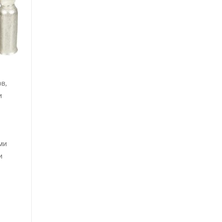
в,
и
ми
и