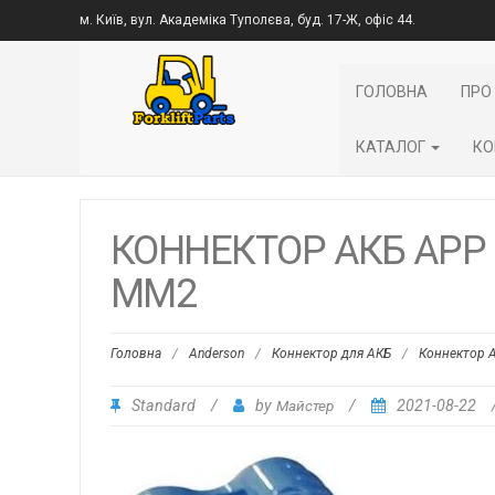
м. Київ, вул. Академіка Туполєва, буд. 17-Ж, офіс 44.
ГОЛОВНА
ПРО
КАТАЛОГ
КО
КОННЕКТОР АКБ APP 
ММ2
Головна
/
Anderson
/
Коннектор для АКБ
/
Коннектор 
Standard
/
by
Майстер
/
2021-08-22