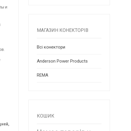
лы и
с
МАГАЗИН КОНЕКТОРІВ
Всі конектори
ов.
е
Anderson Power Products
RЕМА
КОШИК
дней,