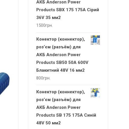
АКБ Anderson Power
Products SBX 175 175А Сірий
36V 35 мм2
1500
грн.
Конектор (коннектор),
роз’єм (разъём) для
АКБ Anderson Power
Products SB50 50A 600V
Блакитний 48V 16 мм2
800
грн.
Конектор (коннектор),
роз’єм (разъём) для
АКБ Anderson Power
Products SB 175 175А Синій
48V 50 мм2