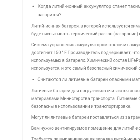
Когда литий-ионный аккумулятор станет таким
загорится?
Литий-ионная батарея, в которой используется хими
будет испытывать термический разгон (загорание) п
Система управления аккумулятором отключит аккум
достигнет 150 ° F. Производитель подчеркивает, чт
используемых в батареях. Химический состав LiFePo4
используется, и это самый безопасный химический 
Считаются ли литиевые батареи опасными мат
Литиевые батареи для погрузчиков считаются опа
материалами Министерства транспорта. Литиевые 
безопасны в использовании и транспортировке.
Могут ли литиевые батареи поставляться из за гр
Вам нужно вентилируемое помещение для литий-ио
Требуется ли выравнивающая зарядка литий-ионног