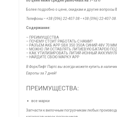
по цене ниже средне рыночных на 7-15%
!
Более подробно о цене, скидкам и другие вопросы
Телефоны • +38 (096) 22-407-38 • +38 (096) 22-407-38
Содержание:
– ПРЕИМУЩЕСТВА
– ПОЧЕМУ СТОИТ РАБОТАТЬ С НАМИ?
– РАЗЪЕМ АКБ APP SBX 350 350А СИНИЙ 48V 70 ММ
– МОЖНО ЛИ ОСТАВЛЯТЬ ЛИТИЕВУЮ БАТАРЕЮ ПО
– КАК УТИЛИЗИРОВАТЬ ЛИТИЙ-ИОННЫЙ АККУМУЛ
– НАЙДИТЕ СВОЮ МАРКУ APP
В ФоркЛифт Партс вы всегда можете купить в налич
Европы за 7 дней!
ПРЕИМУЩЕСТВА:
все марки
Запчасти к вилочным погрузчикам любых производи
каталогов марок погрузчиков