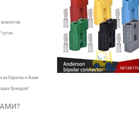
 аналогов.
 суток
 из Европы и Азии.
ющих брендов!
НАМИ?