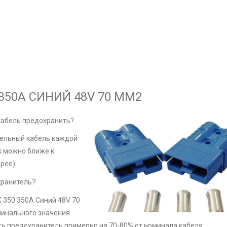
350А СИНИЙ 48V 70 ММ2
 кабель предохранить?
тельный кабель каждой
к можно ближе к
рее).
хранитель?
 350 350А Синий 48V 70
минального значения
ть предохранитель примерно на 70-80% от номинала кабеля.