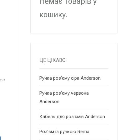
Немає товарів у
кошику.
ЦЕ ЦІКАВО:
Ручка роз’єму сіра Anderson
м с
Ручка роз’єму червона
Anderson
Кабель для роз’ємів Anderson
Роз’єм із ручкою Rema