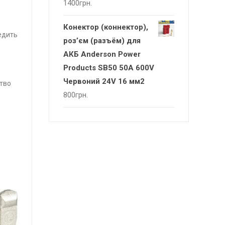
1400
грн.
Конектор (коннектор),
едить
роз’єм (разъём) для
АКБ Anderson Power
Products SB50 50A 600V
Червоний 24V 16 мм2
тво
800
грн.