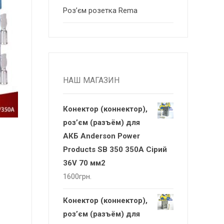
Роз’єм розетка Rema
НАШ МАГАЗИН
Конектор (коннектор),
роз’єм (разъём) для
АКБ Anderson Power
Products SB 350 350А Сірий
36V 70 мм2
1600
грн.
Конектор (коннектор),
роз’єм (разъём) для