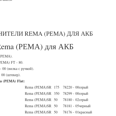
НИТЕЛИ REMA (РЕМА) ДЛЯ АКБ
Rema (РЕМА) для АКБ
(РЕМА).
ЕМА) FT - 80.
 00 (вилка с ручкой).
 00 (штекер).
 (РЕМА) Flat:
Rema (РЕМА)
SR
175
78220 - 00
серый
Rema (РЕМА)
SR
350
78299 - 00
серый
Rema (РЕМА)
SR
50
78180 - 02
серый
Rema (РЕМА)
SR
50
78181 - 05
черный
Rema (РЕМА)
SR
50
78176 - 01
красный