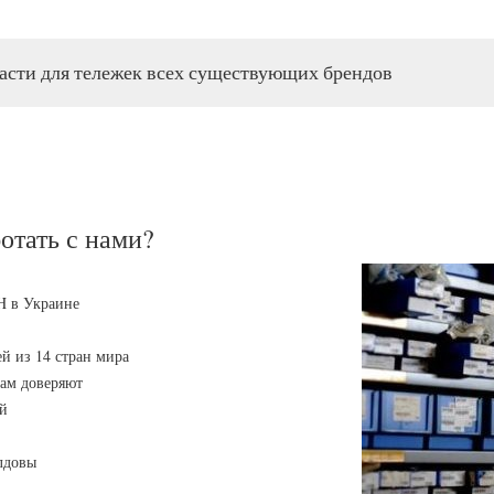
асти для тележек всех существующих брендов
отать с нами?
H в Украине
й из 14 стран мира
нам доверяют
ей
лдовы