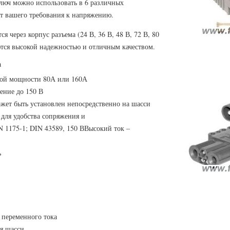
юч можно использовать в 6 различных
от вашего требования к напряжению.
я через корпус разъема (24 В, 36 В, 48 В, 72 В, 80
ются высокой надежностью и отличным качеством.
а
вой мощности 80А или 160А
ение до 150 В
ожет быть установлен непосредственно на шасси
 для удобства сопряжения и
N 1175-1; DIN 43589, 150 ВВысокий ток –
ь
 переменного тока
я шасси