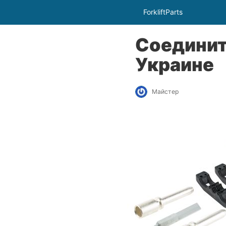
ForkliftParts
Соедините
Украине
Майстер