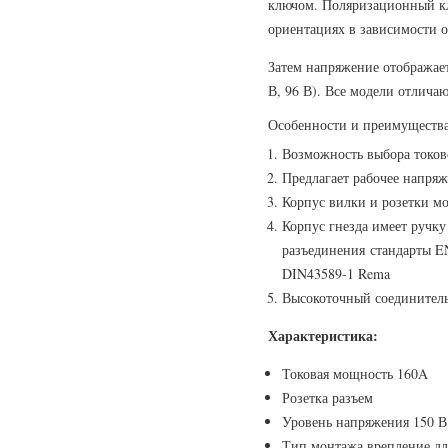
ключом. Поляризационный кл
ориентациях в зависимости 
Затем напряжение отображаетс
В, 96 В). Все модели отлича
Особенности и преимуществ
Возможность выбора токо
Предлагает рабочее напряж
Корпус вилки и розетки м
Корпус гнезда имеет ручку
разъединения стандарты E
DIN43589-1 Rema
Высокоточный соединител
Характеристика:
Токовая мощность 160A
Розетка разъем
Уровень напряжения 150 В
Тип монтажа врепление дл