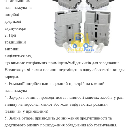
багатозмінних
навантажувачів
потрібні
додаткові
акумулятори.
2. При
традиційній
заправці
виділяється газ,
що вимагає спеціальних приміщень/майданчиків для заряджання.
Навантажувачі вилки повинні переміщені в одну область тільки для
зарядки.
3. Компанії потрібен один зарядний пристрій на кожний
навантажувач.
4. Зарядка повинна проводитися за наявності миючих засобів у разі
впливу на персонал кислот або коли відбуваються розливи
(зазвичай у приміщенні).
5. Заміна батареї призводить до зниження продуктивності та
додаткового ризику пошкодження обладнання або травмування.